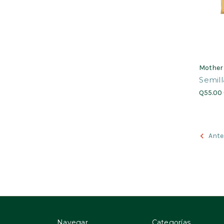
Mother
Semil
Q55.00 
Ante
Navegar
Categorías