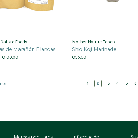
 Nature Foods
Mother Nature Foods
las de Marañón Blancas
Shio Koji Marinade
- Q100.00
Q55.00
1
2
3
4
5
6
rior
Marcas populares
Información
Sus