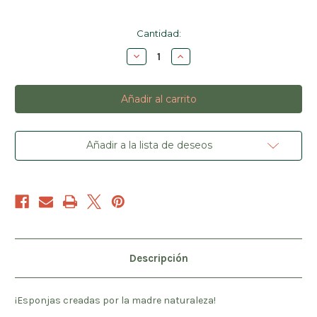
Cantidad
Cantidad:
actual
Disminuir
Aumentar
de
la
la
existencias:
cantidad
cantidad
de
de
Pashte
Pashte
(Paxte)
(Paxte)
Añadir a la lista de deseos
Descripción
¡Esponjas creadas por la madre naturaleza!