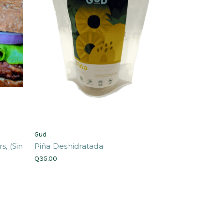
Gud
s, (Sin
Piña Deshidratada
Q35.00