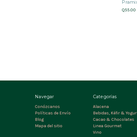
Prami
Q55.00
Navegar
Categorías
Conózcanos
Alacena
Políticas de Envío
Bebidas, Kéfir & Yogur
Blog
Cacao & Chocolates
Mapa del sitio
Linea Gourmet
Vino