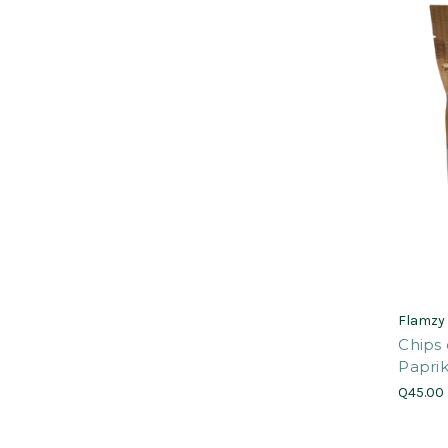
Flamzy
Chips 
Papri
Q45.00