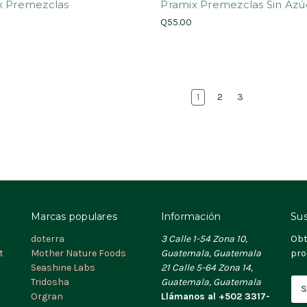
x Premezclas
Pramix Premezclas Sin Azú
Q55.00
1
2
3
Marcas populares
Información
Sus
doterra
3 Calle 1-54 Zona 10,
Obt
t
Mother Nature Foods
Guatemala, Guatemala
pro
Seashine Labs
21 Calle 5-64 Zona 14,
Tridosha
Guatemala, Guatemala
D
Orgran
Llámanos al +502 3317-
i