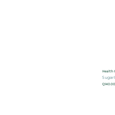
Health
Sugarl
Q140.0