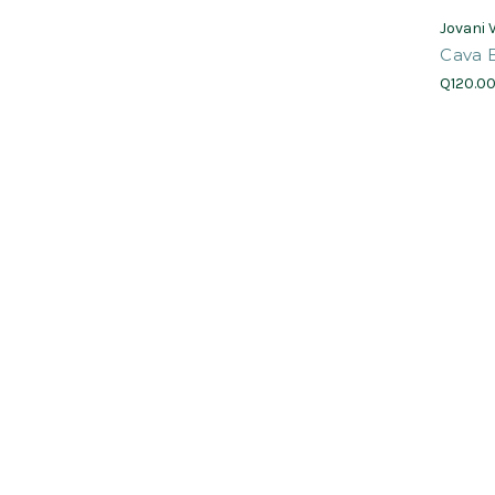
Jovani 
Cava 
Q120.0