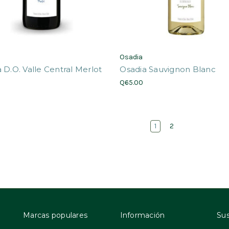
Osadia
 D.O. Valle Central Merlot
Osadia Sauvignon Blanc
Q65.00
1
2
Marcas populares
Información
Sus