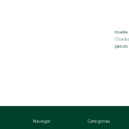
Osadia
Osadia
Q65.00
Navegar
Categorías