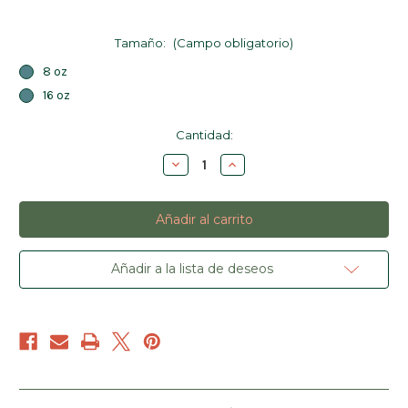
Tamaño:
(Campo obligatorio)
8 oz
16 oz
Cantidad
Cantidad:
actual
Disminuir
Aumentar
de
la
la
existencias:
cantidad
cantidad
de
de
Macadamias
Macadamias
Añadir a la lista de deseos