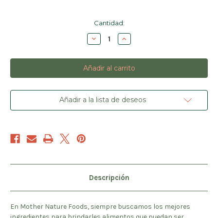
Cantidad
Cantidad:
actual
Disminuir
Aumentar
de
la
la
existencias:
cantidad
cantidad
de
de
Miel
Miel
de
de
Café
Café
Pura,
Pura,
Orgánica
Orgánica
y
y
Añadir a la lista de deseos
Cruda
Cruda
Descripción
En Mother Nature Foods, siempre buscamos los mejores
ingredientes para brindarles alimentos que puedan ser