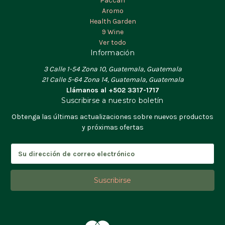
Paccari
Aromo
Health Garden
9 Wine
Ver todo
Información
3 Calle 1-54 Zona 10, Guatemala, Guatemala
21 Calle 5-64 Zona 14, Guatemala, Guatemala
Llámanos al +502 3317-1717
Suscribirse a nuestro boletín
Obtenga las últimas actualizaciones sobre nuevos productos
y próximas ofertas
D
i
r
e
c
c
i
ó