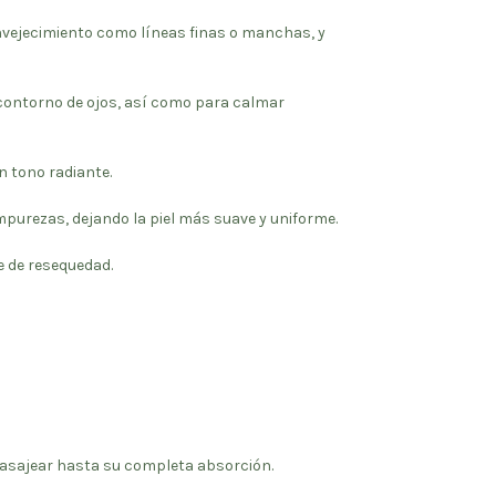
 envejecimiento como líneas finas o manchas, y
a contorno de ojos, así como para calmar
n tono radiante.
 impurezas, dejando la piel más suave y uniforme
.
e de resequedad.
 masajear hasta su completa absorción.