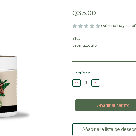
Q35.00
(Aún no hay rese
SKU:
crema_cafe
Cantidad
Cantidad:
actual
Disminuir
Aumentar
de
la
la
existencias:
cantidad
cantidad
de
de
Crema
Crema
de
de
Café
Café
Añadir a la lista de deseo