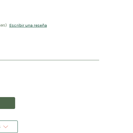
ñas)
Escribir una reseña
s