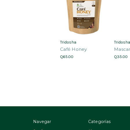
Tridosha
Tridosh
Café Honey
Mascar
Q65.00
Q35.00
Navegar
Categorías