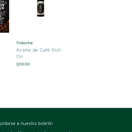
Tridosha
Aceite de Café Roll-
On
Q50.00
cribirse a nuestro boletín