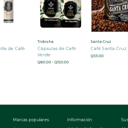
a
Tridosha
Santa Cruz
illa de Café
Cápsulas de Café
Café Santa Cruz
Verde
Q55.00
Q80.00 - Q150.00
Marcas populares
Información
Sus