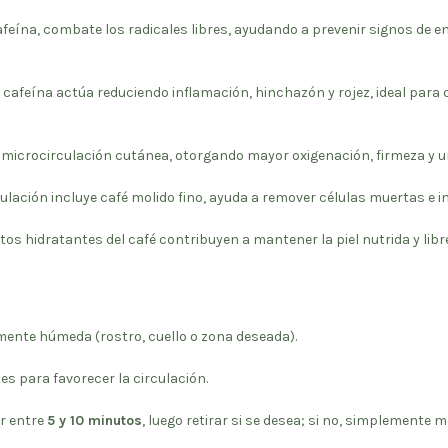
 cafeína, combate los radicales libres, ayudando a prevenir signos de
a cafeína actúa reduciendo inflamación, hinchazón y rojez, ideal par
a microcirculación cutánea, otorgando mayor oxigenación, firmeza y u
rmulación incluye café molido fino, ayuda a remover células muertas e
tos hidratantes del café contribuyen a mantener la piel nutrida y libr
ramente húmeda (rostro, cuello o zona deseada).
 para favorecer la circulación.
ar entre
5 y 10 minutos
, luego retirar si se desea; si no, simplemente