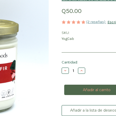
Q50.00
(2 reseñas)
Escr
SKU:
YogCab
Cantidad
Cantidad:
actual
Disminuir
Aumentar
de
la
la
existencias:
cantidad
cantidad
de
de
Yogurt
Yogurt
de
de
Kéfir
Kéfir
de
de
Cabra
Cabra
Añadir a la lista de deseo