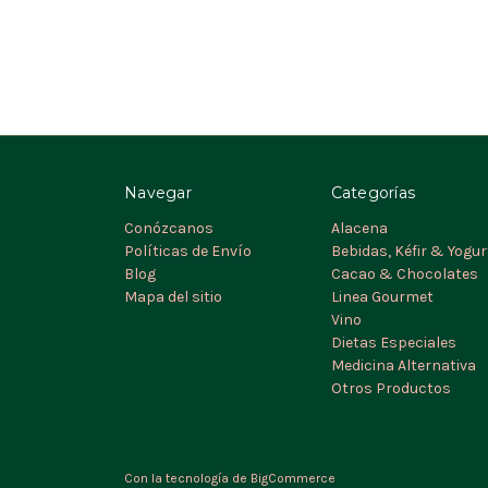
Navegar
Categorías
Conózcanos
Alacena
Políticas de Envío
Bebidas, Kéfir & Yogur
Blog
Cacao & Chocolates
Mapa del sitio
Linea Gourmet
Vino
Dietas Especiales
Medicina Alternativa
Otros Productos
Con la tecnología de
BigCommerce