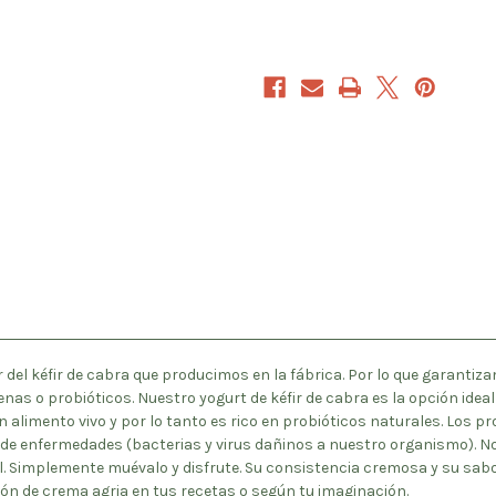
r del kéfir de cabra que producimos en la fábrica. Por lo que garanti
nas o probióticos. Nuestro yogurt de kéfir de cabra es la opción idea
un alimento vivo y por lo tanto es rico en probióticos naturales. Los
e enfermedades (bacterias y virus dañinos a nuestro organismo). N
 Simplemente muévalo y disfrute. Su consistencia cremosa y su sabor
ción de crema agria en tus recetas o según tu imaginación.