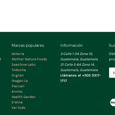
Marcas populares
Información
Sus
doterra
3 Calle 1-54 Zona 10,
Obt
t
Mother Nature Foods
Guatemala, Guatemala
pro
Seashine Labs
21 Calle 5-64 Zona 14,
Tridosha
Guatemala, Guatemala
D
Orgran
Llámanos al +502 3317-
i
Ibagari Le
1717
r
Paccari
e
Aromo
c
Health Garden
c
9 Wine
i
Ver todo
ó
n