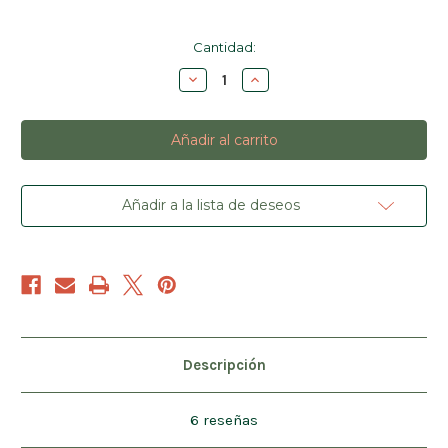
Cantidad
Cantidad:
actual
Disminuir
Aumentar
de
la
la
existencias:
cantidad
cantidad
de
de
Kéfir
Kéfir
de
de
Cabra
Cabra
Añadir a la lista de deseos
Descripción
6 reseñas