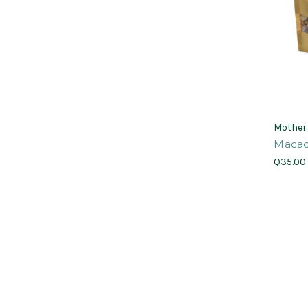
Mother
Macad
Q35.00 