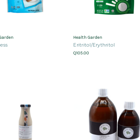
 Garden
Health Garden
ess
Eritritol/Erythritol
0
Q105.00