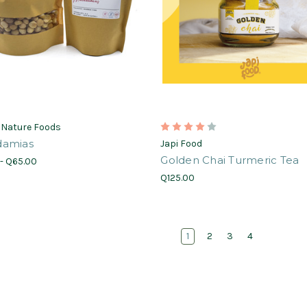
 Nature Foods
amias
Japi Food
Golden Chai Turmeric Tea
- Q65.00
Q125.00
1
2
3
4