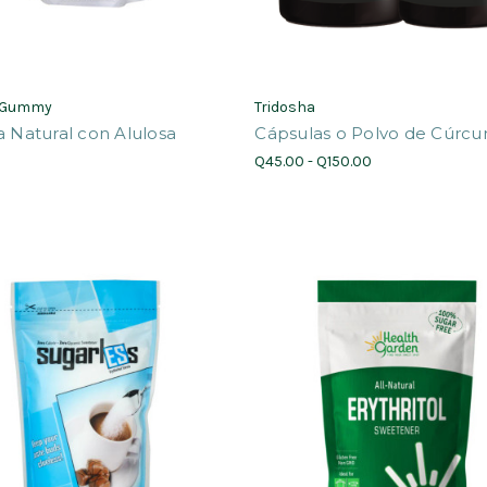
 Gummy
Tridosha
a Natural con Alulosa
Cápsulas o Polvo de Cúrc
0
Q45.00 - Q150.00