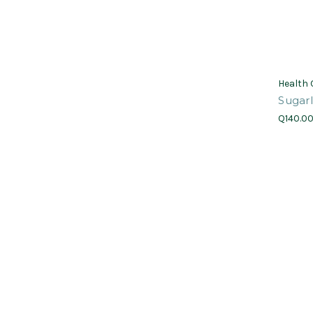
Health
Sugarl
Q140.0