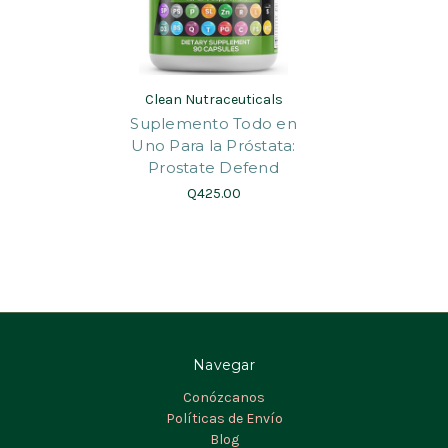
Clean Nutraceuticals
Suplemento Todo en
Uno Para la Próstata:
Prostate Defend
Q425.00
Navegar
Conózcanos
Políticas de Envío
Blog