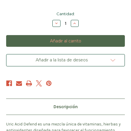
Cantidad
Cantidad:
actual
Disminuir
Aumentar
de
la
la
existencias:
cantidad
cantidad
de
de
Uric
Uric
Acid
Acid
Defend
Defend
Añadir a la lista de deseos
Descripción
Uric Acid Defend es una mezcla única de vitaminas, hierbas y
antioxidantes diseñada para favorecer el funcionamiento