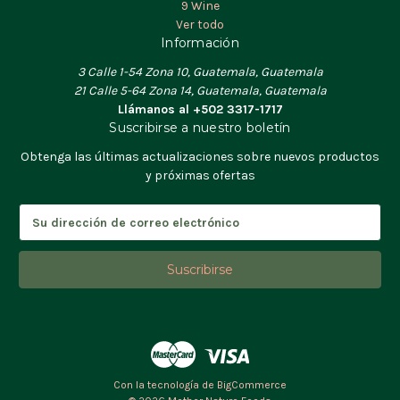
9 Wine
Ver todo
Información
3 Calle 1-54 Zona 10, Guatemala, Guatemala
21 Calle 5-64 Zona 14, Guatemala, Guatemala
Llámanos al +502 3317-1717
Suscribirse a nuestro boletín
Obtenga las últimas actualizaciones sobre nuevos productos
y próximas ofertas
D
i
r
e
c
c
i
ó
n
d
Con la tecnología de
BigCommerce