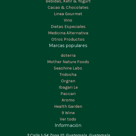
Bebidas, Kéfir & Yogurt
Cacao & Chocolates
Linea Gourmet
Vino
Dietas Especiales
Medicina Alternativa
Otros Productos
Marcas populares
doterra
Mother Nature Foods
Seashine Labs
Tridosha
Orgran
Ibagari Le
Paccari
Aromo
Health Garden
9 Wine
Ver todo
Información
3 Calle 1-54 Zona 10, Guatemala, Guatemala