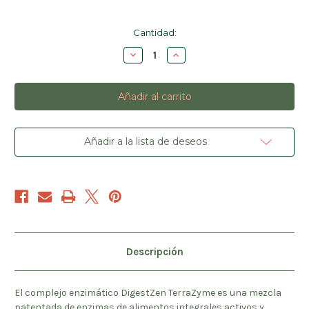
Cantidad
Cantidad:
actual
Disminuir
Aumentar
de
la
la
existencias:
cantidad
cantidad
de
de
Terrazyme
Terrazyme
Enzimas
Enzimas
Digestivas
Digestivas
Añadir a la lista de deseos
Descripción
El complejo enzimático DigestZen TerraZyme es una mezcla
patentada de enzimas de alimentos integrales activos y