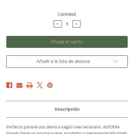
Cantidad
Cantidad:
actual
Disminuir
Aumentar
de
la
la
existencias:
cantidad
cantidad
de
de
Steady®
Steady®
Roll-
Roll-
on,
on,
10
10
ml
ml
Añadir a la lista de deseos
Descripción
Perfecto para el uso diario o según sea necesario, doTERRA
Steady tiene un aroma suave, acogedor y ligeramente afrutado