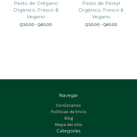
Pesto de Orégano
Pesto de Perejil
Orgánico, Fresco &
Orgánico, Fresco &
Vegano
Vegano
Q30.00 - Q60.00
Q30.00 - Q60.00
Navegar
Conózcanos
Políticas de Envío
Blog
Mapa del sitio
Categorías