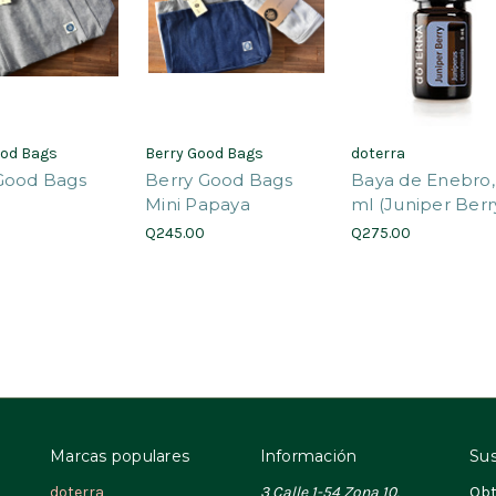
ood Bags
Berry Good Bags
doterra
Good Bags
Berry Good Bags
Baya de Enebro,
o
Mini Papaya
ml (Juniper Berr
Q245.00
Q275.00
Marcas populares
Información
Sus
doterra
3 Calle 1-54 Zona 10,
Obt