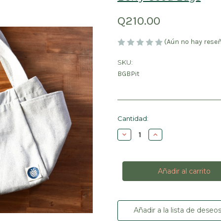
Q210.00
(Aún no hay rese
SKU:
BGBPit
Cantidad
Cantidad:
actual
Disminuir
Aumentar
de
la
la
existencias:
cantidad
cantidad
de
de
Berry
Berry
Good
Good
Bags
Bags
Pitaya
Pitaya
Añadir a la lista de deseo