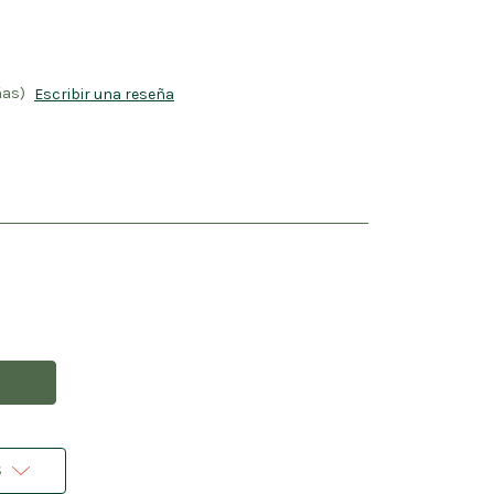
ñas)
Escribir una reseña
s