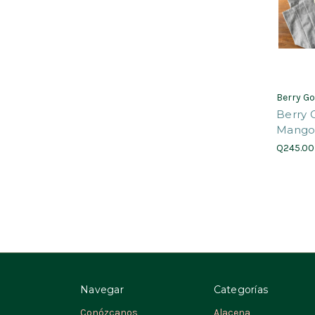
Berry G
Berry 
Mang
Q245.00
Navegar
Categorías
Conózcanos
Alacena