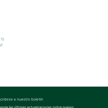
 15
y)
cribirse a nuestro boletín
enga las últimas actualizaciones sobre nuevos