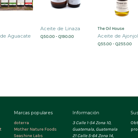
Aceite de Linaza
The Oil House
 de Aguacate
Aceite de Ajonjol
Q50.00 - Q190.00
Q55.00 - Q255.00
Marcas populares
Información
Sus
doterra
3 Calle 1-54 Zona 10,
Obt
t
Mother Nature Foods
Guatemala, Guatemala
pro
Seashine Labs
21 Calle 5-64 Zona 14,