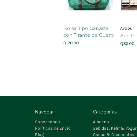
Bolsa Tipo Canasta
Avopur
con Tirante de Cuero
Aceite
Q120.00
Q85.00
Navegar
Categorías
Conózcanos
Alacena
Políticas de Envío
Bebidas, Kéfir & Yogur
Blog
Cacao & Chocolates