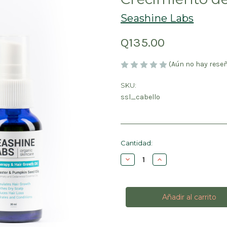
Seashine Labs
Q135.00
(Aún no hay rese
SKU:
ssl_cabello
Cantidad
Cantidad:
actual
Disminuir
Aumentar
de
la
la
existencias:
cantidad
cantidad
de
de
Aceite
Aceite
para
para
el
el
Cuero
Cuero
Cabelludo
Cabelludo
y
y