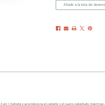
el
el
Crecimiento
Crecimiento
Añadir a la lista de deseo
del
del
Cabello
Cabello
 3 en 1, hidrata y acondiciona el cabello y el cuero cabelludo mientra