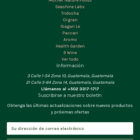
Mother Nature Foods
Seashine Labs
Tridosha
Orgran
Ibagari Le
Paccari
Aromo
Health Garden
9 Wine
Ver todo
Información
3 Calle 1-54 Zona 10, Guatemala, Guatemala
21 Calle 5-64 Zona 14, Guatemala, Guatemala
Llámanos al +502 3317-1717
Suscribirse a nuestro boletín
Obtenga las últimas actualizaciones sobre nuevos productos
y próximas ofertas
D
i
r