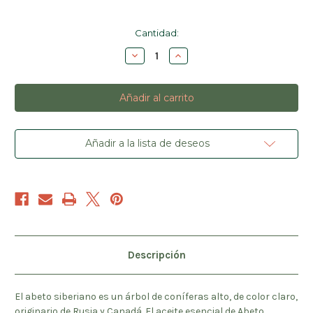
Cantidad
Cantidad:
actual
Disminuir
Aumentar
de
la
la
existencias:
cantidad
cantidad
de
de
Abeto
Abeto
Siberiano,
Siberiano,
15
15
ml
ml
(Siberian
(Siberian
Fir)
Fir)
Añadir a la lista de deseos
Descripción
El abeto siberiano es un árbol de coníferas alto, de color claro,
originario de Rusia y Canadá. El aceite esencial de Abeto