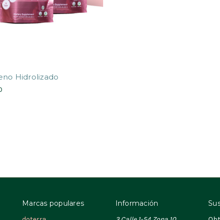
eno Hidrolizado
0
Marcas populares
Información
Sus
doterra
3 Calle 1-54 Zona 10,
Obt