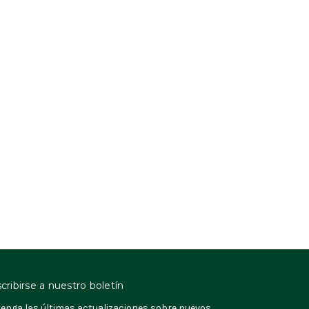
cribirse a nuestro boletín
enga las últimas actualizaciones sobre nuevos