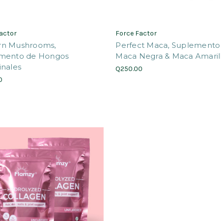
actor
Force Factor
n Mushrooms,
Perfect Maca, Suplemento
mento de Hongos
Maca Negra & Maca Amaril
inales
Q250.00
0