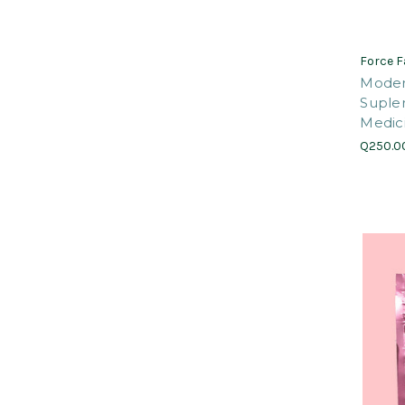
Force F
Moder
Suple
Medic
Q250.0