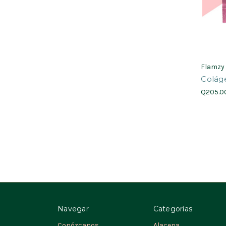
Flamzy
Colág
Q205.0
Navegar
Categorías
Conózcanos
Alacena