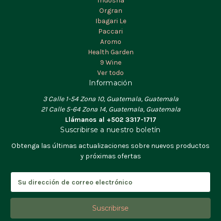
Tridosha
Orgran
Ibagari Le
Paccari
Aromo
Health Garden
9 Wine
Ver todo
Información
3 Calle 1-54 Zona 10, Guatemala, Guatemala
21 Calle 5-64 Zona 14, Guatemala, Guatemala
Llámanos al +502 3317-1717
Suscribirse a nuestro boletín
Obtenga las últimas actualizaciones sobre nuevos productos
y próximas ofertas
D
i
r
e
c