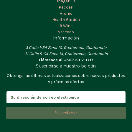
Ibagari Le
Paccari
Aromo
Health Garden
9 Wine
Ver todo
Información
3 Calle 1-54 Zona 10, Guatemala, Guatemala
21 Calle 5-64 Zona 14, Guatemala, Guatemala
Llámanos al +502 3317-1717
Suscribirse a nuestro boletín
Obtenga las últimas actualizaciones sobre nuevos productos
y próximas ofertas
D
i
r
e
c
c
i